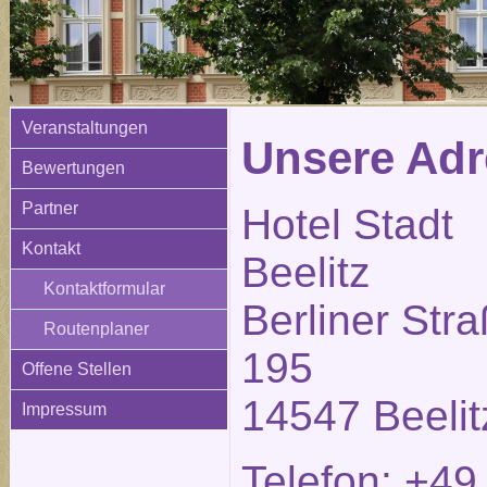
Veranstaltungen
Unsere Adr
Bewertungen
Partner
Hotel Stadt
Kontakt
Beelitz
Kontaktformular
Berliner Str
Routenplaner
195
Offene Stellen
14547 Beelit
Impressum
Telefon: +49