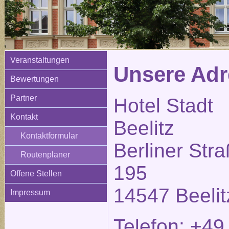
Veranstaltungen
Unsere Adr
Bewertungen
Partner
Hotel Stadt
Kontakt
Beelitz
Kontaktformular
Berliner Str
Routenplaner
195
Offene Stellen
14547 Beelit
Impressum
Telefon: +49