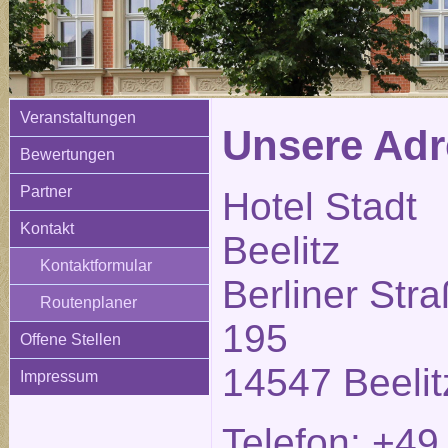
Veranstaltungen
Unsere Adr
Bewertungen
Partner
Hotel Stadt
Kontakt
Beelitz
Kontaktformular
Berliner Str
Routenplaner
195
Offene Stellen
14547 Beelit
Impressum
Telefon: +49