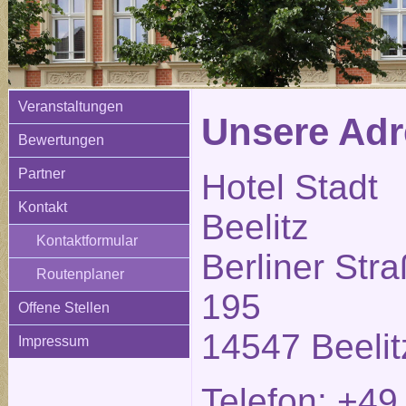
Veranstaltungen
Unsere Adr
Bewertungen
Partner
Hotel Stadt
Kontakt
Beelitz
Kontaktformular
Berliner Str
Routenplaner
195
Offene Stellen
14547 Beelit
Impressum
Telefon: +49