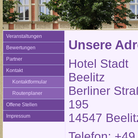
Veranstaltungen
Unsere Adr
Bewertungen
Partner
Hotel Stadt
Kontakt
Beelitz
Kontaktformular
Berliner Str
Routenplaner
195
Offene Stellen
14547 Beelit
Impressum
Telefon: +49