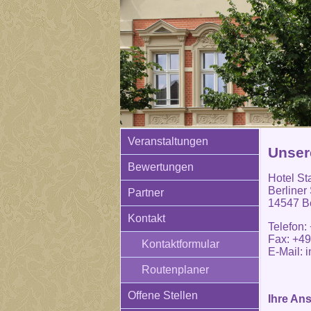
Veranstaltungen
Unser
Bewertungen
Hotel St
Berliner
Partner
14547 Be
Kontakt
Telefon:
Fax: +49
Kontaktformular
E-Mail:
i
Routenplaner
Offene Stellen
Ihre An