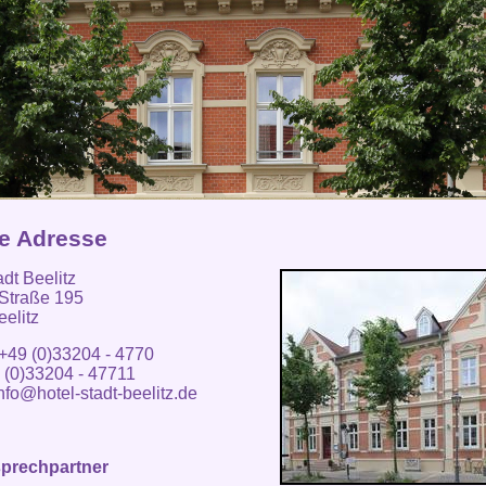
e Adresse
adt Beelitz
 Straße 195
elitz
 +49 (0)33204 - 4770
 (0)33204 - 47711
nfo@hotel-stadt-beelitz.de
sprechpartner