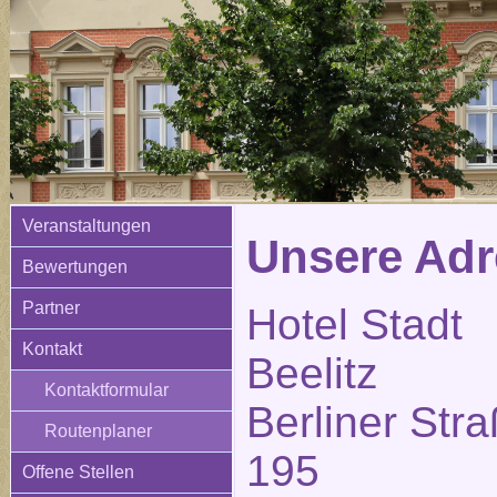
Veranstaltungen
Unsere Adr
Bewertungen
Partner
Hotel Stadt
Kontakt
Beelitz
Kontaktformular
Berliner Str
Routenplaner
195
Offene Stellen