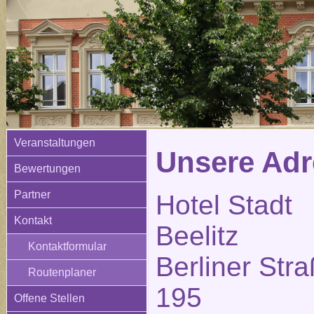
Veranstaltungen
Unsere Adr
Bewertungen
Partner
Hotel Stadt
Kontakt
Beelitz
Kontaktformular
Berliner Str
Routenplaner
195
Offene Stellen