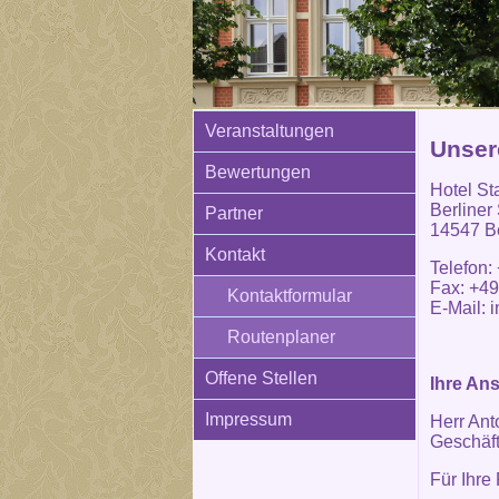
Veranstaltungen
Unser
Bewertungen
Hotel St
Berliner
Partner
14547 Be
Kontakt
Telefon:
Fax: +49
Kontaktformular
E-Mail:
i
Routenplaner
Offene Stellen
Ihre An
Impressum
Herr Ant
Geschäft
Für Ihre