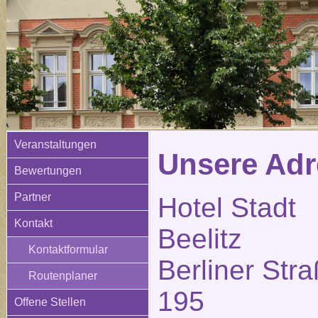
Veranstaltungen
Unsere Adr
Bewertungen
Partner
Hotel Stadt
Kontakt
Beelitz
Kontaktformular
Berliner Str
Routenplaner
195
Offene Stellen