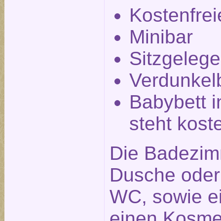
Kostenfre
Minibar
Sitzgelege
Verdunkel
Babybett i
steht kost
Die Badezim
Dusche ode
WC, sowie e
einen Kosmet