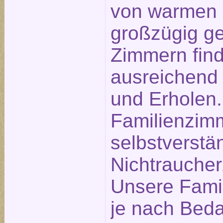
von warmen 
großzügig g
Zimmern find
ausreichend
und Erholen.
Familienzim
selbstverstä
Nichtrauche
Unsere Fami
je nach Beda