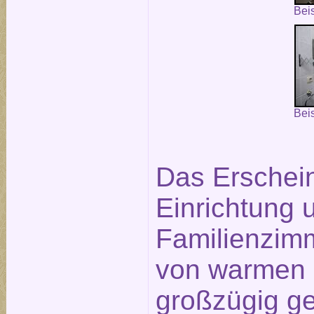
Bei
Bei
Das Erschein
Einrichtung 
Familienzim
von warmen 
großzügig g