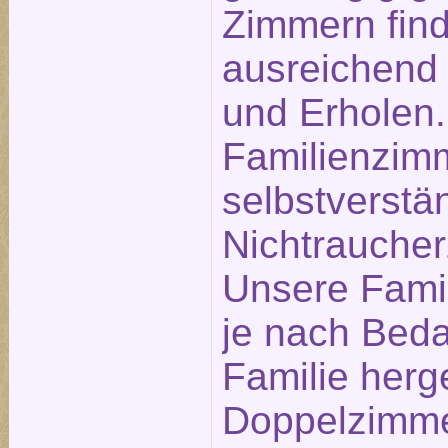
Zimmern find
ausreichend
und Erholen.
Familienzim
selbstverstä
Nichtrauche
Unsere Fami
je nach Beda
Familie herg
Doppelzimme