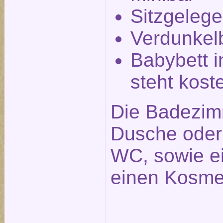
Sitzgelege
Verdunkel
Babybett i
steht kost
Die Badezim
Dusche ode
WC, sowie e
einen Kosmet