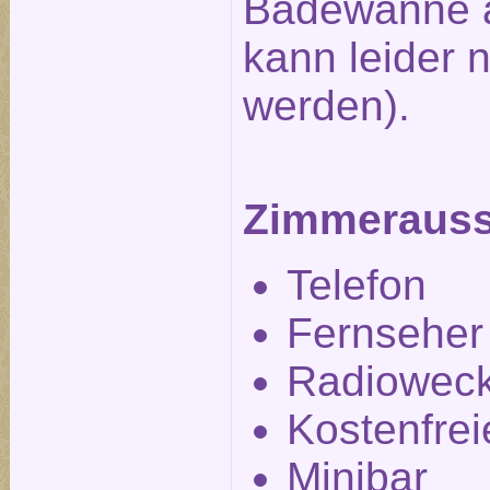
Badewanne a
kann leider n
werden).
Zimmerauss
Telefon
Fernseher
Radiowec
Kostenfre
Minibar