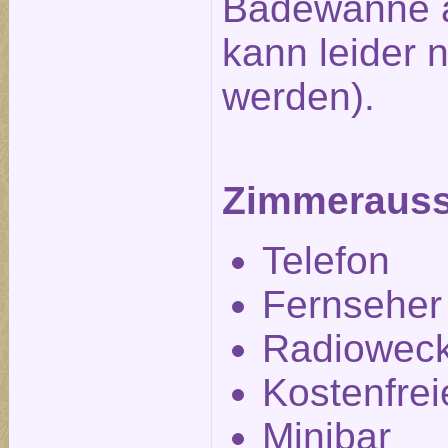
Badewanne a
kann leider n
werden).
Zimmerauss
Telefon
Fernseher
Radiowec
Kostenfre
Minibar