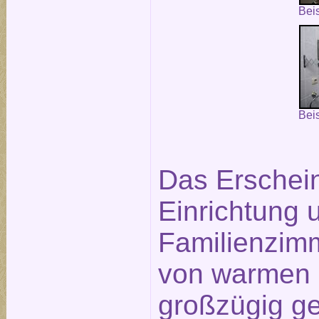
Bei
Bei
Das Erschein
Einrichtung 
Familienzim
von warmen 
großzügig g