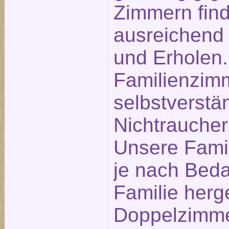
Zimmern find
ausreichend
und Erholen.
Familienzim
selbstverstä
Nichtrauche
Unsere Fami
je nach Beda
Familie herg
Doppelzimme