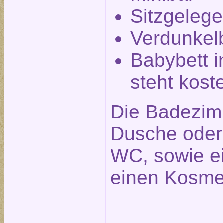
Sitzgelege
Verdunkel
Babybett i
steht kost
Die Badezim
Dusche ode
WC, sowie e
einen Kosmet