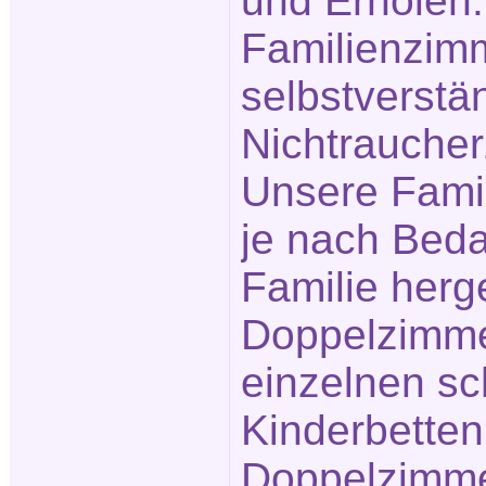
und Erholen.
Familienzim
selbstverstä
Nichtrauche
Unsere Fami
je nach Beda
Familie herg
Doppelzimme
einzelnen s
Kinderbetten
Doppelzimme