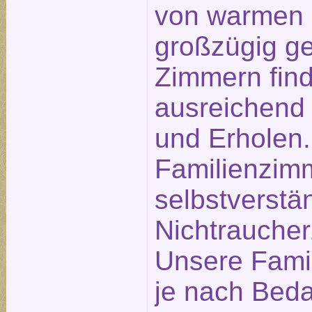
von warmen 
großzügig g
Zimmern find
ausreichend
und Erholen.
Familienzim
selbstverstä
Nichtrauche
Unsere Fami
je nach Beda