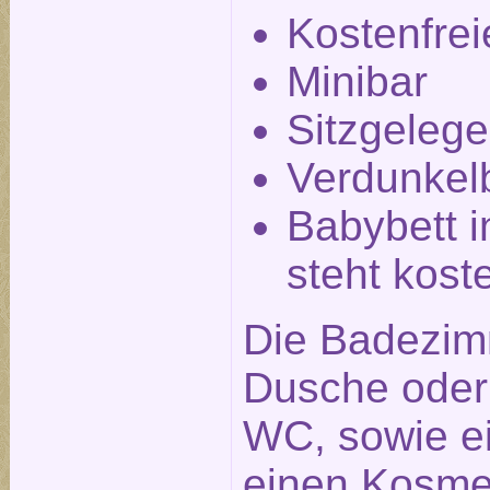
Kostenfre
Minibar
Sitzgelege
Verdunkel
Babybett i
steht kost
Die Badezim
Dusche ode
WC, sowie e
einen Kosmet