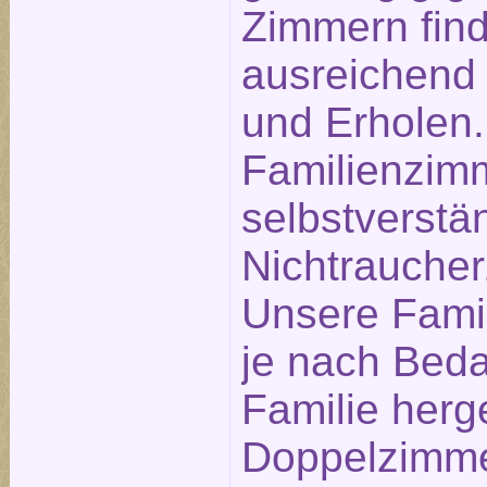
Zimmern find
ausreichend
und Erholen.
Familienzim
selbstverstä
Nichtrauche
Unsere Fami
je nach Beda
Familie herg
Doppelzimme