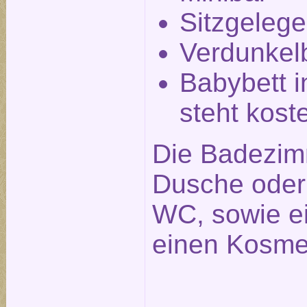
Sitzgelege
Verdunkel
Babybett i
steht kost
Die Badezim
Dusche ode
WC, sowie e
einen Kosmet