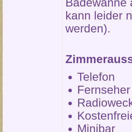
Badewanne a
kann leider n
werden).
Zimmerauss
Telefon
Fernseher
Radiowec
Kostenfre
Minibar