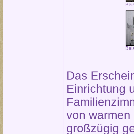
Bei
Bei
Das Erschein
Einrichtung 
Familienzim
von warmen 
großzügig g