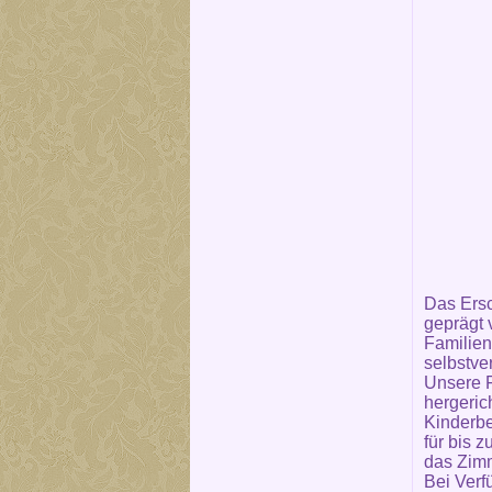
Das Ersc
geprägt 
Familien
selbstve
Unsere F
hergeric
Kinderbe
für bis 
das Zimm
Bei Verf