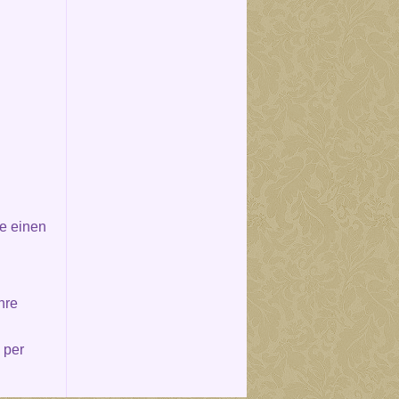
e einen
hre
 per