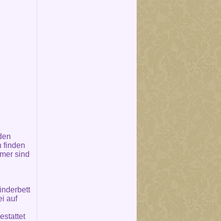
den
 finden
mer sind
inderbett
i auf
stattet