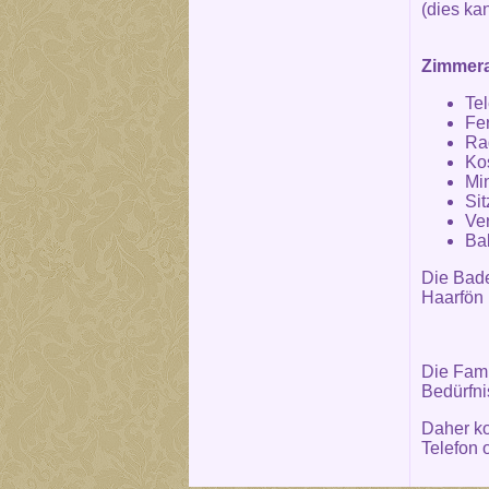
(dies kan
Zimmera
Te
Fe
Ra
Ko
Mi
Si
Ve
Bab
Die Bad
Haarfön 
Die Fami
Bedürfni
Daher ko
Telefon 