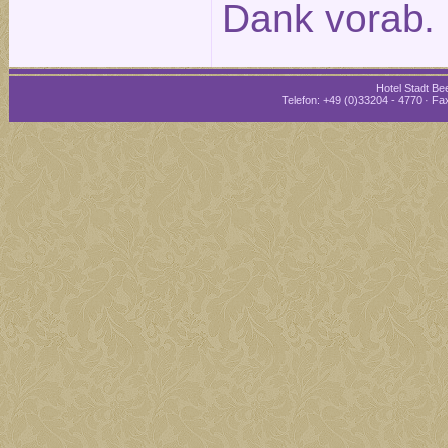
Dank vorab.
Hotel Stadt Bee
Telefon: +49 (0)33204 - 4770 · Fax