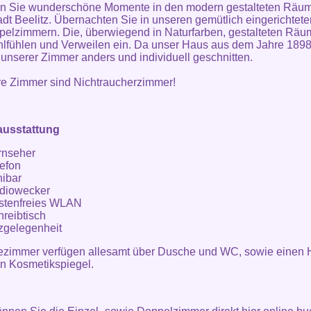
n Sie wunderschöne Momente in den modern gestalteten Räu
adt Beelitz. Übernachten Sie in unseren gemütlich eingerichtete
elzimmern. Die, überwiegend in Naturfarben, gestalteten Räu
fühlen und Verweilen ein. Da unser Haus aus dem Jahre 1898
s unserer Zimmer anders und individuell geschnitten.
re Zimmer sind Nichtraucherzimmer!
usstattung
rnseher
lefon
nibar
diowecker
stenfreies WLAN
reibtisch
tzgelegenheit
ezimmer verfügen allesamt über Dusche und WC, sowie einen 
n Kosmetikspiegel.