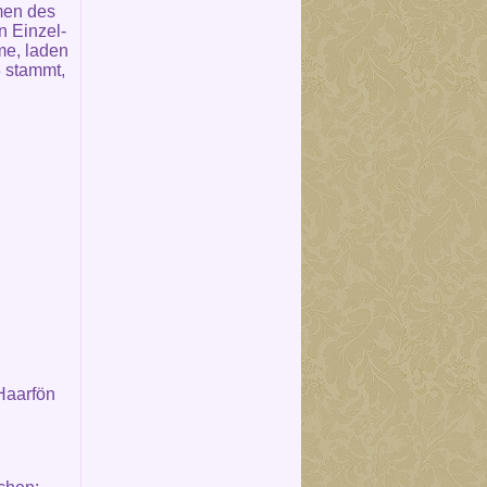
men des
n Einzel-
me, laden
 stammt,
Haarfön