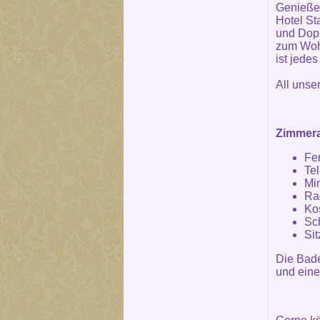
Genieße
Hotel St
und Dopp
zum Wohl
ist jede
All unse
Zimmera
Fe
Te
Mi
Ra
Ko
Sch
Si
Die Bad
und eine