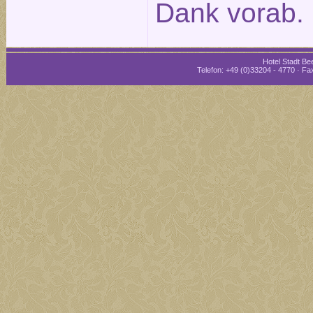
Dank vorab.
Hotel Stadt Bee
Telefon: +49 (0)33204 - 4770 · Fax