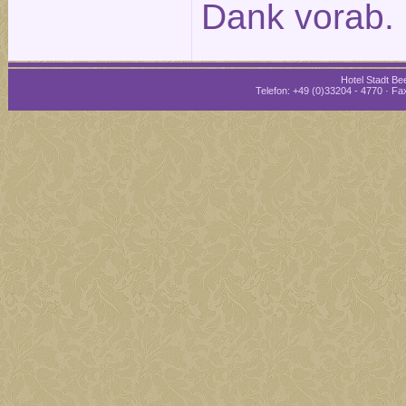
Dank vorab.
Hotel Stadt Bee
Telefon: +49 (0)33204 - 4770 · Fax