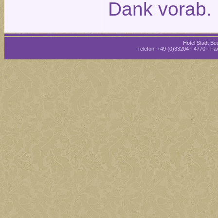
Dank vorab.
Hotel Stadt Bee
Telefon: +49 (0)33204 - 4770 · Fax