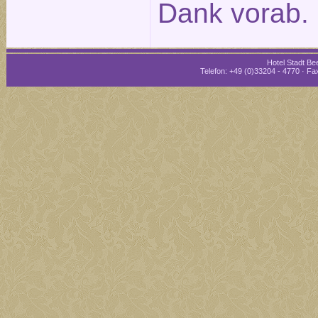
Dank vorab.
Hotel Stadt Bee
Telefon: +49 (0)33204 - 4770 · Fax