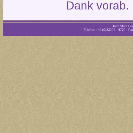
Dank vorab.
Hotel Stadt Bee
Telefon: +49 (0)33204 - 4770 · Fax